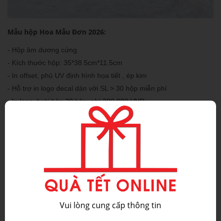
Mẫu hộp Hoa Mẫu Đơn 2026:
- Hộp âm dương cứng.
- Kích thước hộp: 35*38.5cm*11.5cm
- In offset, phủ UV định hình họa tiết , ép kim
- Hỗ trợ in logo decal dán với SL > 30 hộp miễn phí
- In logo dưới hộp 30 hộp: phí 300.000 VNĐ
Hộp quà tết 2026
luôn là ưu tiên hàng đầu của các công ty khi
Hộp quà
lựa chọn sản phẩm quà tết cho khách hàng, nhân viên.
tết
với sản phẩm chất lượng được lựa chọn đầy đủ mặt hàng như
Bánh, kẹo, socola, hạt dinh dưỡng… để tặng khách hàng tượng
trưng cho sự sung túc và thịnh vượng.
hộp quà tết
Mua quà tết online nói chung và lựa chọn
nói riêng
Vui lòng cung cấp thông tin
tiềm ẩn nhiều rủi ro và nguy cơ khi quảng cáo quá nhiều và chất