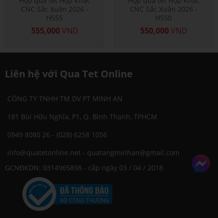
Hộp quà tết Hộp Khắc
Hộp quà tết Hộp Khắc
CNC Sắc Xuân 2026 -
CNC Sắc Xuân 2026 -
H555
H550
555,000
VND
550,000
VND
Liên hệ
với Qua Tet Online
CÔNG TY TNHH TM DV PT MINH AN
181 Bùi Hữu Nghĩa, P1, Q. Bình Thạnh, TPHCM
0949 8080 26 - (028) 6258 1056
info@quatetonline.net - quatangminhan@gmail.com
GCNĐKDN: 0314965898 - cấp ngày 03 / 04 / 2018