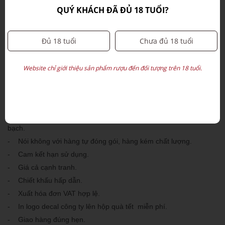
lượng thì không được như quảng cáo. Bạn nên trang bị kiến thức
QUÝ KHÁCH ĐÃ ĐỦ 18 TUỔI?
chọn quà và lựa chọn nhà cung cấp uy tín để mua quà tết.
Quatetonline.ne
t là đơn vị UY TÍN HÀNG ĐẦU trong dịch vụ
Đủ 18 tuổi
Chưa đủ 18 tuổi
Quà Tết
cung cấp
.
Quatetonline.net
Công ty Minh An
(
) với hơn 10 năm kinh
Website chỉ giới thiệu sản phẩm rượu đến đối tượng trên 18 tuổi.
Hộp quà tết 2026
nghiệp cung cấp
cho các doanh nghiệp cam
kết các tiêu chuẩn sau:
- Mẫu mã, hàng hóa đa dạng sang trọng.
- Hàng hóa có giấy công bố sản phẩm, xuất xứ rõ ràng, minh
bạch.
- Nói không với hàng tự đóng gói, hàng kém chất lượng.
- Cam kết hạn sử dụng.
- Giá cả cạnh tranh.
- Chiết khấu hấp dẫn.
- Xuất hóa đơn VAT hợp lệ.
- In logo decal công ty lên hộp quà tết miễn phí.
- Giao hàng đúng hẹn.