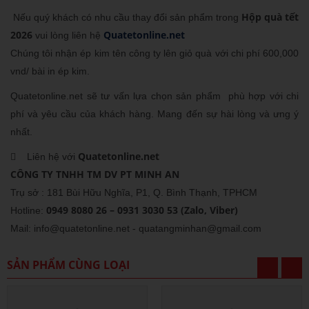
Hộp quà tết
Nếu quý khách có nhu cầu thay đổi sản phẩm trong
2026
Quatetonline.net
vui lòng liên hệ
Chúng tôi nhận ép kim tên công ty lên giỏ quà với chi phí 600,000
vnd/ bài in ép kim.
Quatetonline.net sẽ tư vấn lựa chọn sản phẩm phù hợp với chi
phí và yêu cầu của khách hàng. Mang đến sự hài lòng và ưng ý
nhất.
Quatetonline.net
 Liên hệ với
CÔNG TY TNHH TM DV PT MINH AN
Trụ sở : 181 Bùi Hữu Nghĩa, P1, Q. Bình Thạnh, TPHCM
0949 8080 26 – 0931 3030 53
(Zalo, Viber)
Hotline:
Mail: info@quatetonline.net - quatangminhan@gmail.com
SẢN PHẨM CÙNG LOẠI