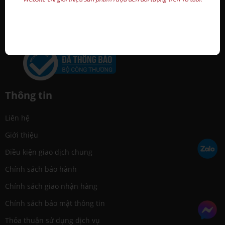
0949 8080 26 - (028) 6258 1056
info@quatetonline.net - quatangminhan@gmail.com
GCNĐKDN: 0314965898 - cấp ngày 03 / 04 / 2018
Thông tin
Liên hệ
Giới thiệu
Điều kiện giao dịch chung
Chính sách bảo hành
Chính sách giao nhận hàng
Chính sách bảo mật thông tin
Thỏa thuận sử dụng dịch vụ