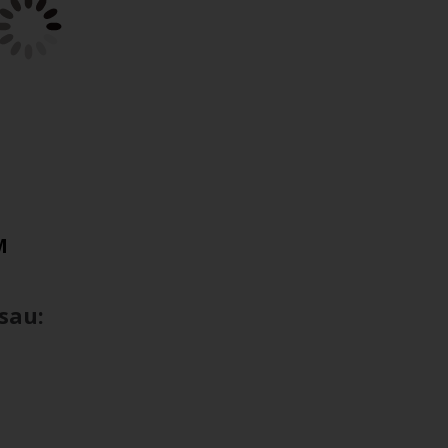
M
sau: