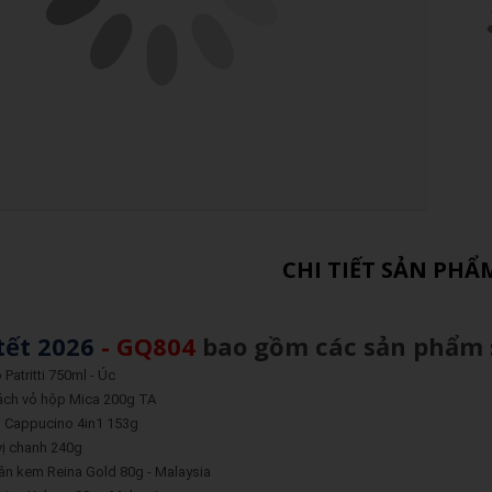
CHI TIẾT SẢN PHẨ
tết
2026
- GQ804
bao gồm các sản phẩm 
atritti 750ml - Úc
ch vỏ hộp Mica 200g TA
i Cappucino 4in1 153g
vị chanh 240g
n kem Reina Gold 80g - Malaysia