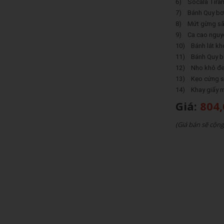
6) Socala Tiram
7) Bánh Quy bơ 
8) Mứt gừng sấ
9) Ca cao nguyê
10) Bánh lát kho
11) Bánh Quy bơ
12) Nho khô đen
13) Kẹo cứng sữ
14) Khay giấy 
Giá:
804
(Giá bán sẽ cộn