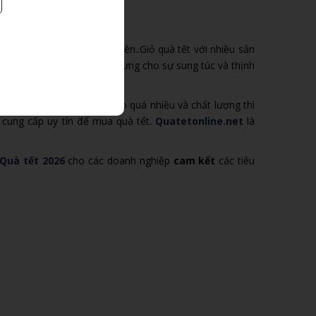
t cho khách hàng, nhân viên..Giỏ quà tết với nhiều sản
 tặng khách hàng tượng trưng cho sự sung túc và thịnh
 ro và nguy cơ khi quảng cáo quá nhiều và chất lượng thì
 cung cấp uy tín để mua quà tết.
Quatetonline.net
là
 Quà tết 202
6
cho các doanh nghiệp
cam kết
các tiêu