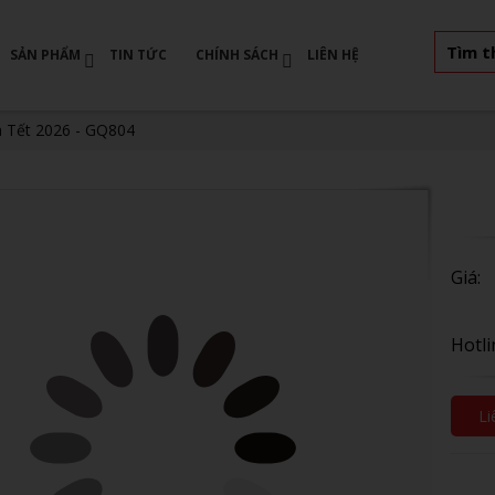
Tìm t
SẢN PHẨM
TIN TỨC
CHÍNH SÁCH
LIÊN HỆ
à Tết 2026 - GQ804
Giá:
Hotli
Li