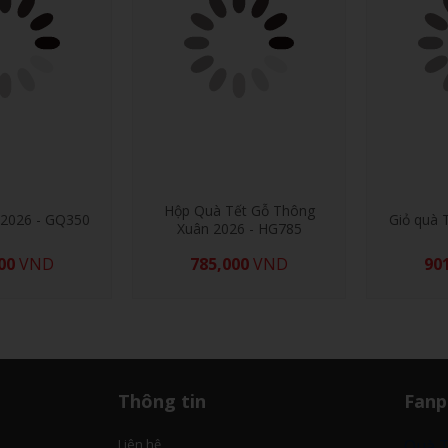
Hộp Quà Tết Gỗ Thông
 2026 - GQ350
Giỏ quà 
Xuân 2026 - HG785
00
VND
785,000
VND
90
Thông tin
Fanp
Liên hệ
Quà T