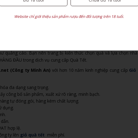
Website chỉ giới thiệu sản phẩm rượu đến đối tượng trên 18 tuổi.
ôn là ưu tiên hàng đầu của các công ty khi lựa chọn sản phẩm quà tế
ong 1 giỏ quà như Bánh, kẹo, socola, hạt dinh dưỡng… được chọn để
nline nói chung và lựa chọn
giỏ quà tết
nói riêng tiềm ẩn nhiều rủi
ư quảng cáo. Bạn nên trang bị kiến thức chọn quà và lựa chọn nhà
 HÀNG ĐẦU trong dịch vụ cung cấp Quà Tết.
.net
(Công ty Minh An)
với hơn 10 năm kinh nghiệp cung cấp
Giỏ
hóa đa dạng sang trọng.
ấy công bố sản phẩm, xuất xứ rõ ràng, minh bạch.
hàng tự đóng gói, hàng kém chất lượng.
ử dụng.
nh.
 dẫn.
AT hợp lệ.
công ty lên
giỏ quà tết
miễn phí.