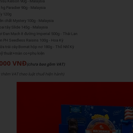
isu Kelson 90g - Malaysia
hg Paradier 90g - Malaysia
y 120g
n chất Mystery 100g - Malaysia
ai tây Slide 145g - Malaysia
 Đan Mạch ít đường Imperial 500g - Thái Lan
 PH Seedless Raisins 100g - Hoa Kỳ
a trái cây Bornat hộp nơ 180g - Thổ Nhĩ Kỳ
mỹ thuật+màn co+phụ kiện
,000 VNĐ
(chưa bao gồm VAT)
g thêm VAT theo luật thuế hiện hành)