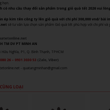
g hẹn.
 có nhu cầu thay đổi sản phẩm trong giỏ quà tết 2026 vui lòng
n ép kim tên công ty lên giỏ quà với chi phí 300,000 vnd/ bài i
.net
sẽ tư vấn lựa chọn sản phẩm Giỏ quà tết phù hợp với chi phí và
uatetonline.net
H TM DV PT MINH AN
ùi Hữu Nghĩa, P1, Q. Bình Thạnh, TPHCM
080 26 – 0931 3030 53
(Zalo, Viber)
atetonline.net - quatangminhan@gmail.com
CÙNG LOẠI