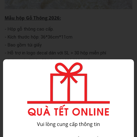
Mẫu hộp Gỗ Thông 2026:
- Hộp gỗ thông cao cấp.
- Kích thước hộp: 36*36cm*11cm
- Bao gồm túi giấy
- Hỗ trợ in logo decal dán với SL > 30 hộp miễn phí
- In logo dưới hộp 30 hộp: phí 300.000 VNĐ
Hộp quà tết 2026
luôn là ưu tiên hàng đầu của các công ty
khi lựa chọn sản phẩm quà tết cho khách hàng, nhân viên.
Hộp quà tết
với sản phẩm chất lượng được lựa chọn đầy đủ
mặt hàng như Bánh, kẹo, socola, hạt dinh dưỡng… để tặng
khách hàng tượng trưng cho sự sung túc và thịnh vượng.
hộp quà tết
Mua quà tết online nói chung và lựa chọn
nói
Vui lòng cung cấp thông tin
riêng tiềm ẩn nhiều rủi ro và nguy cơ khi quảng cáo quá nhiều
và chất lượng thì không được như quảng cáo. Bạn nên trang bị