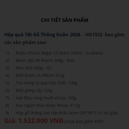
CHI TIẾT SẢN PHẨM
Hộp quà Tết Gỗ Thông Xuân 2026
- HG1532 bao gồm
các sản phẩm sau:
1) Rượu Chivas Regal 12 Years 700ml - Scotland
2) Bánh xốp HF Rosini 208g - Đức
3) Nho Khô 200g - Úc
4) Mứt thơm LA FRESH 210g
5) Trà olong tứ quý hộp thiếc 100g
6) Mứt gừng sấy 120g
7) Hạt điều rang muối vỏ lụa 150g
8) Kẹo ngậm thảo dược Ricola 37.5g
9) Hộp gỗ thông cao cấp khắc lazer (36*36*11)+ túi giấy
Giá: 1.532.000 VNĐ
(chưa bao gồm VAT)