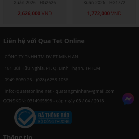
Xuân 2026 - HG2626
Xuân 2026 - HG1772
2,626,000
VND
1,772,000
VND
Liên hệ
với Qua Tet Online
CÔNG TY TNHH TM DV PT MINH AN
181 Bùi Hữu Nghĩa, P1, Q. Bình Thạnh, TPHCM
0949 8080 26 - (028) 6258 1056
info@quatetonline.net - quatangminhan@gmail.com
GCNĐKDN: 0314965898 - cấp ngày 03 / 04 / 2018
Thông tin