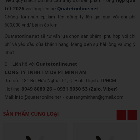
Hộp quà
Nếu quý khách có nhu cầu thay đổi sản phẩm trong
tết 2026
Quatetonline.net
vui lòng liên hệ
Chúng tôi nhận ép kim tên công ty lên giỏ quà với chi phí
600,000 vnd/ bài in ép kim.
Quatetonline.net sẽ tư vấn lựa chọn sản phẩm phù hợp với chi
phí và yêu cầu của khách hàng. Mang đến sự hài lòng và ưng ý
nhất.
Quatetonline.net
 Liên hệ với
CÔNG TY TNHH TM DV PT MINH AN
Trụ sở : 181 Bùi Hữu Nghĩa, P1, Q. Bình Thạnh, TPHCM
0949 8080 26 – 0931 3030 53
(Zalo, Viber)
Hotline:
Mail: info@quatetonline.net - quatangminhan@gmail.com
SẢN PHẨM CÙNG LOẠI