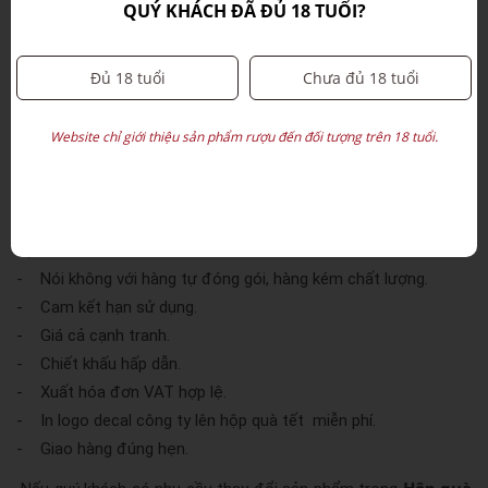
QUÝ KHÁCH ĐÃ ĐỦ 18 TUỔI?
kiến thức chọn quà và lựa chọn nhà cung cấp uy tín để mua
Quatetonline.ne
quà tết.
t là đơn vị UY TÍN HÀNG ĐẦU trong
Quà Tết
dịch vụ cung cấp
.
Đủ 18 tuổi
Chưa đủ 18 tuổi
Quatetonline.net
Công ty Minh An
(
) với hơn 10 năm kinh
Hộp quà tết 2026
Website chỉ giới thiệu sản phẩm rượu đến đối tượng trên 18 tuổi.
nghiệp cung cấp
cho các doanh nghiệp
cam kết các tiêu chuẩn sau:
- Mẫu mã, hàng hóa đa dạng sang trọng.
- Hàng hóa có giấy công bố sản phẩm, xuất xứ rõ ràng, minh
bạch.
- Nói không với hàng tự đóng gói, hàng kém chất lượng.
- Cam kết hạn sử dụng.
- Giá cả cạnh tranh.
- Chiết khấu hấp dẫn.
- Xuất hóa đơn VAT hợp lệ.
- In logo decal công ty lên hộp quà tết miễn phí.
- Giao hàng đúng hẹn.